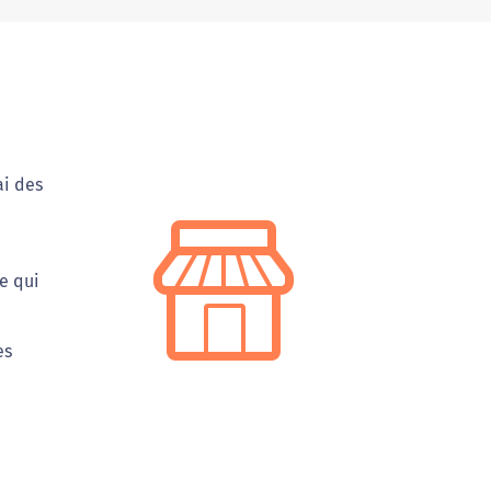
ai des
e qui
es