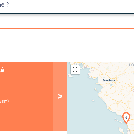
he ?
té
8 km)
5