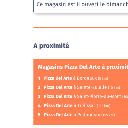
Ce magasin est il ouvert le dimanc
A proximité
Magasins Pizza Del Arte à proximi
1
Pizza Del Arte
à Bordeaux
(5 km)
2
Pizza Del Arte
à Sainte-Eulalie
(10 km)
3
Pizza Del Arte
à Saint-Pierre-du-Mont
(10
4
Pizza Del Arte
à Trélissac
(112 km)
5
Pizza Del Arte
à Puilboreau
(155 km)