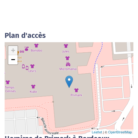
Plan d'accès
+
−
Leaflet
| ©
OpenStreetMap