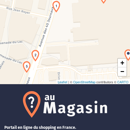
1
Chargement de la carte en cours...
2
+
5
−
Leaflet
| ©
OpenStreetMap
contributors ©
CARTO
Portail en ligne du shopping en France.