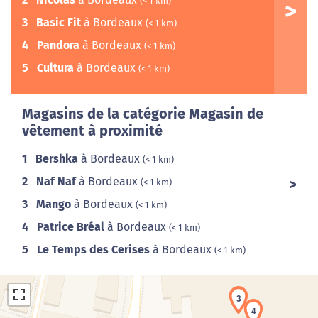
(< 1 km)
3
Basic Fit
à Bordeaux
(< 1 km)
4
Pandora
à Bordeaux
(< 1 km)
5
Cultura
à Bordeaux
(< 1 km)
Magasins de la catégorie Magasin de
vêtement à proximité
1
Bershka
à Bordeaux
(< 1 km)
2
Naf Naf
à Bordeaux
(< 1 km)
3
Mango
à Bordeaux
(< 1 km)
4
Patrice Bréal
à Bordeaux
(< 1 km)
5
Le Temps des Cerises
à Bordeaux
(< 1 km)
3
4