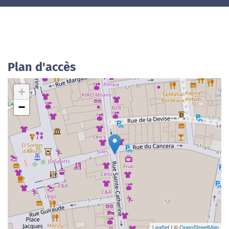
Plan d'accès
+
−
Leaflet
| ©
OpenStreetMap