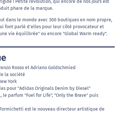
igide ! Petite révolution, qui encore de nos jours est
oduit phare de la marque.
tout dans le monde avec 300 boutiques en nom propre,
i font parlé d'elles pour leur côté provocateur et
e vie équilibrée" ou encore "Global Warm ready".
ue
r Renzo Rosso et Adriano Goldschmied
de la société
 New York
idas pour "Adidas Originals Denim by Diesel"
 le parfum "Fuel for Life", "Only the Brave" puis
a Formichetti est le nouveau directeur artistique de