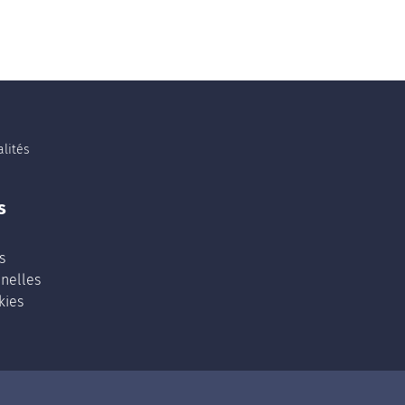
lités
s
s
nelles
kies