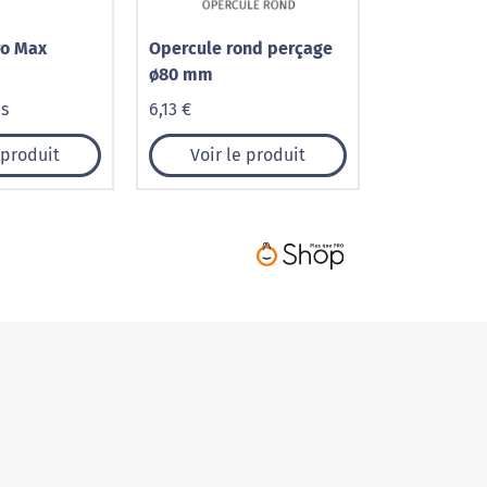
ro Max
Opercule rond perçage
ø80 mm
is
6,13 €
 produit
Voir le produit