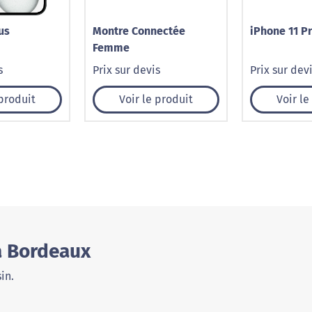
us
Montre Connectée
iPhone 11 P
Femme
s
Prix sur devis
Prix sur dev
 produit
Voir le produit
Voir le
à Bordeaux
in.