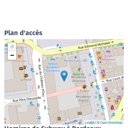
Plan d'accès
+
−
Leaflet
| ©
OpenStreetMap