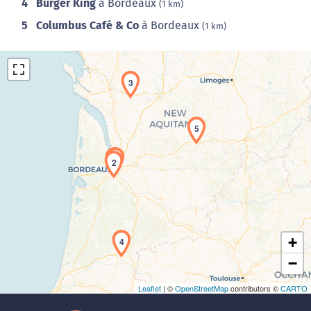
4
Burger King
à Bordeaux
(1 km)
5
Columbus Café & Co
à Bordeaux
(1 km)
3
5
1
2
Chargement de la carte en cours...
+
4
−
Leaflet
| ©
OpenStreetMap
contributors ©
CARTO