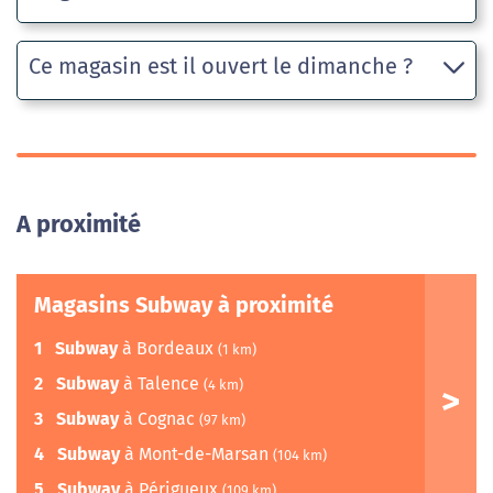
Ce magasin est il ouvert le dimanche ?
A proximité
Magasins Subway à proximité
1
Subway
à Bordeaux
(1 km)
2
Subway
à Talence
(4 km)
3
Subway
à Cognac
(97 km)
4
Subway
à Mont-de-Marsan
(104 km)
5
Subway
à Périgueux
(109 km)