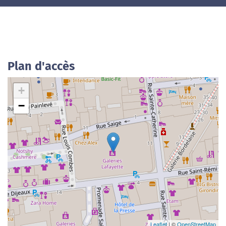
Plan d'accès
+
−
Leaflet
| ©
OpenStreetMap