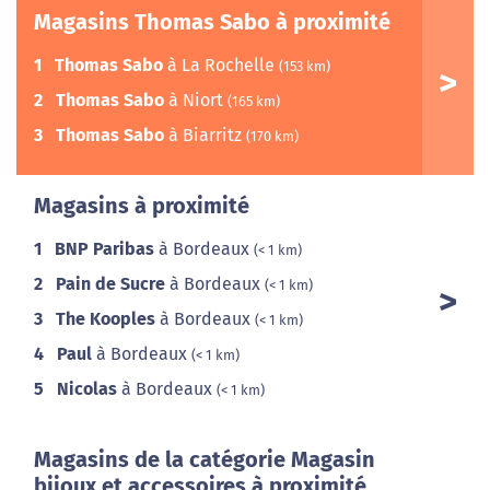
Magasins Thomas Sabo à proximité
1
Thomas Sabo
à La Rochelle
(153 km)
2
Thomas Sabo
à Niort
(165 km)
3
Thomas Sabo
à Biarritz
(170 km)
Magasins à proximité
1
BNP Paribas
à Bordeaux
(< 1 km)
2
Pain de Sucre
à Bordeaux
(< 1 km)
3
The Kooples
à Bordeaux
(< 1 km)
4
Paul
à Bordeaux
(< 1 km)
5
Nicolas
à Bordeaux
(< 1 km)
Magasins de la catégorie Magasin
bijoux et accessoires à proximité