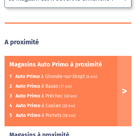
A proximité
Magasins Auto Primo à proximité
1
Auto Primo
à Gironde-sur-Dropt
(6 km)
2
Auto Primo
à Bazas
(17 km)
3
Auto Primo
à Préchac
(20 km)
4
Auto Primo
à Capian
(20 km)
5
Auto Primo
à Portets
(28 km)
Magasins à proximité