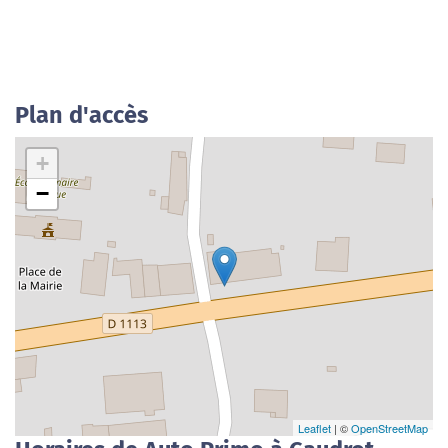
Plan d'accès
+
−
Leaflet
| ©
OpenStreetMap