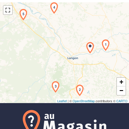
4
5
1
Chargement de la carte en cours...
+
3
2
−
Leaflet
| ©
OpenStreetMap
contributors ©
CARTO