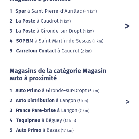
1
Spar
à Saint-Pierre-d'Aurillac
(< 1 km)
2
La Poste
à Caudrot
(1 km)
3
La Poste
à Gironde-sur-Dropt
(1 km)
4
SOPEIM
à Saint-Martin-de-Sescas
(1 km)
5
Carrefour Contact
à Caudrot
(2 km)
Magasins de la catégorie Magasin
auto à proximité
1
Auto Primo
à Gironde-sur-Dropt
(6 km)
2
Auto Distribution
à Langon
(7 km)
3
France Pare-brise
à Langon
(7 km)
4
Taquipneu
à Béguey
(15 km)
5
Auto Primo
à Bazas
(17 km)