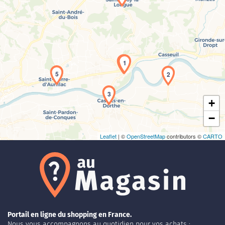
Chargement de la carte en cours...
1
5
2
3
+
−
Leaflet
| ©
OpenStreetMap
contributors ©
CARTO
Portail en ligne du shopping en France.
Nous vous accompagnons au quotidien pour vos achats :