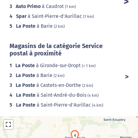
3
Auto Primo
à Caudrot
(1 km)
4
Spar
à Saint-Pierre-d'Aurillac
(1 km)
5
La Poste
à Barie
(2 km)
Magasins de la catégorie Service
postal à proximité
1
La Poste
à Gironde-sur-Dropt
(< 1 km)
2
La Poste
à Barie
(2 km)
3
La Poste
à Castets-en-Dorthe
(2 km)
4
La Poste
à Saint-André-du-Bois
(4 km)
5
La Poste
à Saint-Pierre-d'Aurillac
(4 km)
4