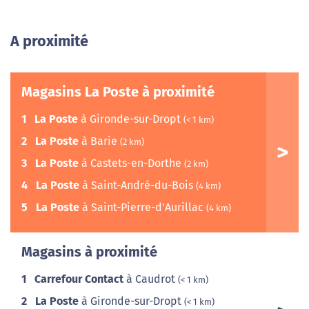
A proximité
Magasins La Poste à proximité
1
La Poste
à Gironde-sur-Dropt
(< 1 km)
2
La Poste
à Barie
(2 km)
3
La Poste
à Castets-en-Dorthe
(2 km)
4
La Poste
à Saint-André-du-Bois
(4 km)
5
La Poste
à Saint-Pierre-d'Aurillac
(4 km)
Magasins à proximité
1
Carrefour Contact
à Caudrot
(< 1 km)
2
La Poste
à Gironde-sur-Dropt
(< 1 km)