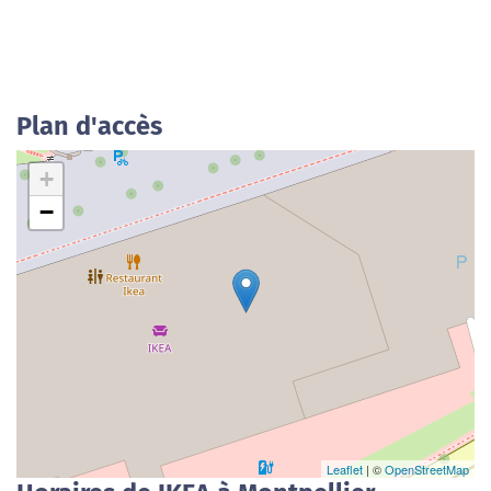
Plan d'accès
+
−
Leaflet
| ©
OpenStreetMap