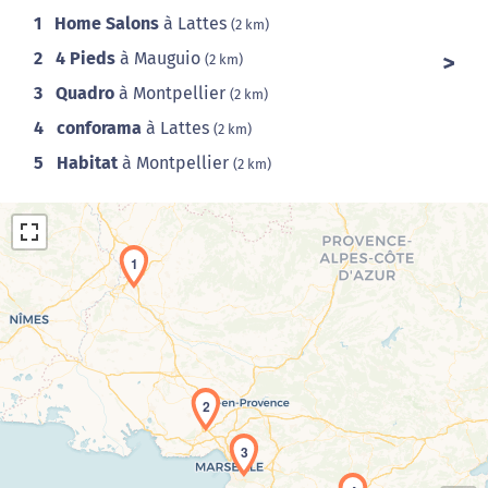
1
Home Salons
à Lattes
(2 km)
2
4 Pieds
à Mauguio
(2 km)
3
Quadro
à Montpellier
(2 km)
4
conforama
à Lattes
(2 km)
5
Habitat
à Montpellier
(2 km)
1
Chargement de la carte en cours...
2
3