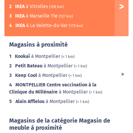
2
IKEA
à Vitrolles
(108 km)
3
IKEA
à Marseille 11e
(127 km)
4
IKEA
à La Valette-du-Var
(175 km)
Magasins à proximité
1
Kookaï
à Montpellier
(< 1 km)
2
Petit Bateau
à Montpellier
(< 1 km)
3
Keep Cool
à Montpellier
(< 1 km)
4
MONTPELLIER Centre vaccination à la
Clinique du Millénaire
à Montpellier
(< 1 km)
5
Alain Afflelou
à Montpellier
(< 1 km)
Magasins de la catégorie Magasin de
meuble à proximité