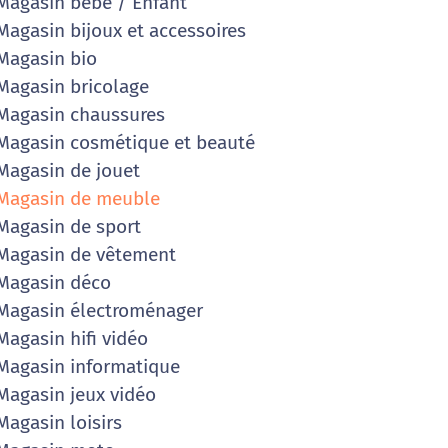
agasin bébé / Enfant
agasin bijoux et accessoires
agasin bio
agasin bricolage
agasin chaussures
agasin cosmétique et beauté
agasin de jouet
agasin de meuble
agasin de sport
agasin de vêtement
Magasin déco
agasin électroménager
agasin hifi vidéo
agasin informatique
agasin jeux vidéo
agasin loisirs