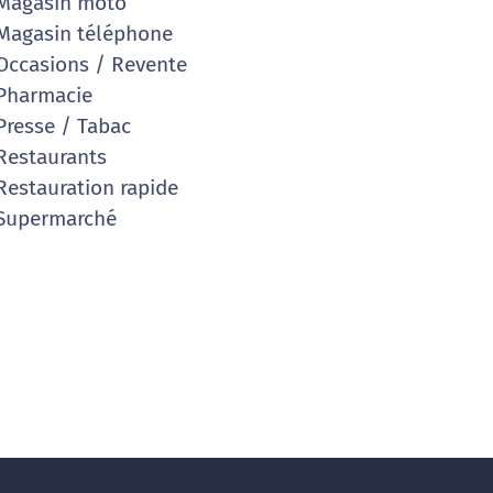
Magasin moto
agasin téléphone
ccasions / Revente
Pharmacie
resse / Tabac
estaurants
estauration rapide
Supermarché