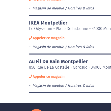
Magasin de meuble
Horaires & infos
IKEA Montpellier
Cc Odysseum - Place De Lisbonne - 34000 Mont
Appeler ce magasin
Magasin de meuble
Horaires & infos
Au Fil Du Bain Montpellier
858 Rue De La Castelle - Garosud - 34000 Mont
Appeler ce magasin
Magasin de meuble
Horaires & infos