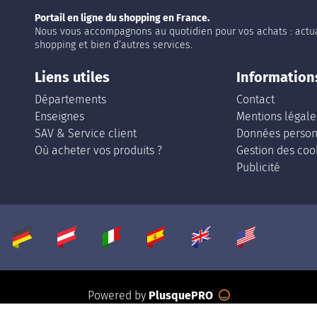
Portail en ligne du shopping en France.
Nous vous accompagnons au quotidien pour vos achats : actua
shopping et bien d’autres services.
Liens utiles
Information
Départements
Contact
Enseignes
Mentions légale
SAV & Service client
Données person
Où acheter vos produits ?
Gestion des coo
Publicité
Powered by
PlusquePRO