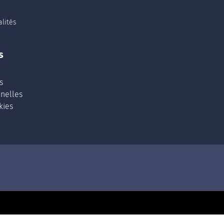
lités
s
s
nelles
kies