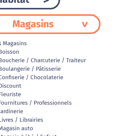
Magasins
s Magasins
Boisson
oucherie / Charcuterie / Traiteur
oulangerie / Pâtisserie
onfiserie / Chocolaterie
iscount
leuriste
ournitures / Professionnels
ardinerie
ivres / Librairies
agasin auto