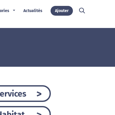
ories
Actualités
Ajouter
ervices
Habitat