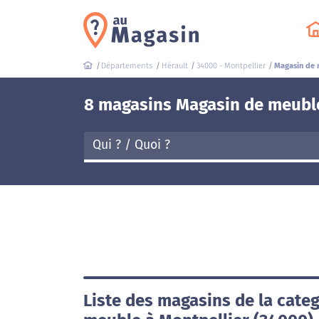
Départements
Hérault
34000 - Montpellier
Magasin de 
8 magasins Magasin de meuble
Liste des magasins de la cate