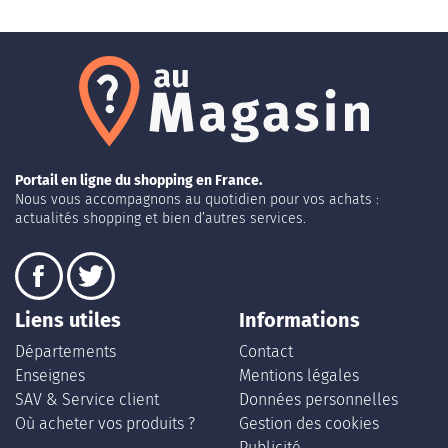
Portail en ligne du shopping en France.
Nous vous accompagnons au quotidien pour vos achats :
actualités shopping et bien d’autres services.
Liens utiles
Informations
Départements
Contact
Enseignes
Mentions légales
SAV & Service client
Données personnelles
Où acheter vos produits ?
Gestion des cookies
Publicité