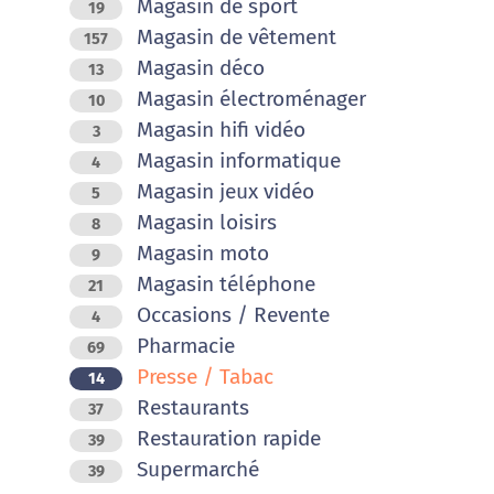
Magasin de sport
19
Magasin de vêtement
157
Magasin déco
13
Magasin électroménager
10
Magasin hifi vidéo
3
Magasin informatique
4
Magasin jeux vidéo
5
Magasin loisirs
8
Magasin moto
9
Magasin téléphone
21
Occasions / Revente
4
Pharmacie
69
Presse / Tabac
14
Restaurants
37
Restauration rapide
39
Supermarché
39