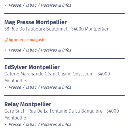
Presse / Tabac
Horaires & infos
Mag Presse Montpellier
68 Rue Du Faubourg Boutonnet - 34000 Montpellier
Appeler ce magasin
Presse / Tabac
Horaires & infos
EdSylver Montpellier
Galerie Marchande Géant Casino Odysseum - 34000
Montpellier
Presse / Tabac
Horaires & infos
Relay Montpellier
Gare Sncf - Rue De La Fontaine De La Banquière - 34000
Montpellier
Presse / Tabac
Horaires & infos