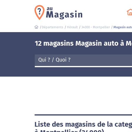
Départements
Hérault
34000 - Montpellier
Magasin aut
12 magasins Magasin auto à M
Liste des magasins de la cate