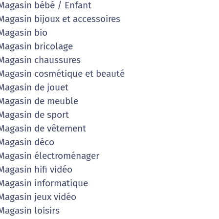
agasin bébé / Enfant
agasin bijoux et accessoires
agasin bio
agasin bricolage
agasin chaussures
agasin cosmétique et beauté
agasin de jouet
agasin de meuble
agasin de sport
agasin de vêtement
Magasin déco
agasin électroménager
agasin hifi vidéo
agasin informatique
agasin jeux vidéo
agasin loisirs