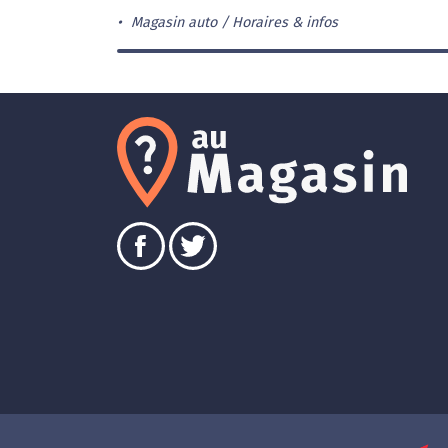
Magasin auto
Horaires & infos