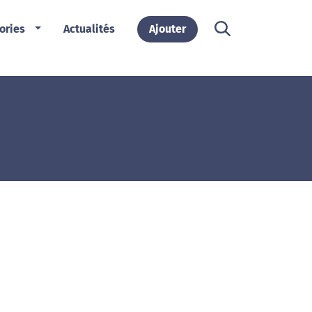
ories
Actualités
Ajouter