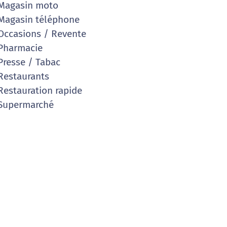
Magasin moto
agasin téléphone
ccasions / Revente
Pharmacie
resse / Tabac
estaurants
estauration rapide
Supermarché