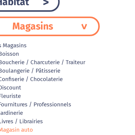
Habitat
Magasins
s Magasins
Boisson
oucherie / Charcuterie / Traiteur
oulangerie / Pâtisserie
onfiserie / Chocolaterie
iscount
leuriste
ournitures / Professionnels
ardinerie
ivres / Librairies
agasin auto