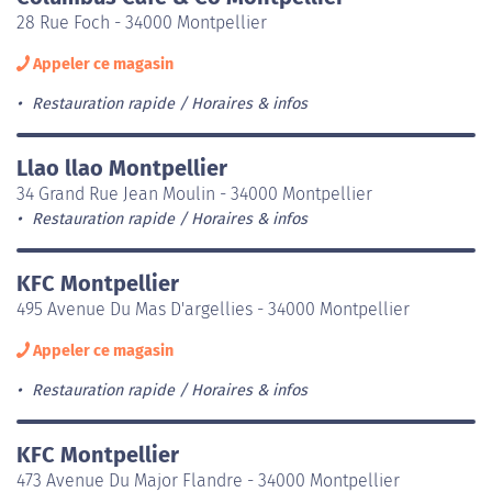
28 Rue Foch - 34000 Montpellier
Appeler ce magasin
Restauration rapide
Horaires & infos
Llao llao Montpellier
34 Grand Rue Jean Moulin - 34000 Montpellier
Restauration rapide
Horaires & infos
KFC Montpellier
495 Avenue Du Mas D'argellies - 34000 Montpellier
Appeler ce magasin
Restauration rapide
Horaires & infos
KFC Montpellier
473 Avenue Du Major Flandre - 34000 Montpellier