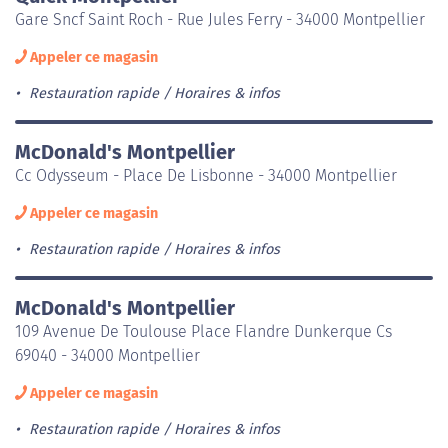
Gare Sncf Saint Roch - Rue Jules Ferry - 34000 Montpellier
Appeler ce magasin
Restauration rapide
Horaires & infos
McDonald's Montpellier
Cc Odysseum - Place De Lisbonne - 34000 Montpellier
Appeler ce magasin
Restauration rapide
Horaires & infos
McDonald's Montpellier
109 Avenue De Toulouse Place Flandre Dunkerque Cs
69040 - 34000 Montpellier
Appeler ce magasin
Restauration rapide
Horaires & infos