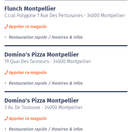
Flunch Montpellier
C.cial Polygone 1 Rue Des Pertuisanes - 34000 Montpellier
Appeler ce magasin
Restauration rapide
Horaires & infos
Domino's Pizza Montpellier
19 Quai Des Tanneurs - 34000 Montpellier
Appeler ce magasin
Restauration rapide
Horaires & infos
Domino's Pizza Montpellier
3 Av. De Toulouse - 34000 Montpellier
Appeler ce magasin
Restauration rapide
Horaires & infos