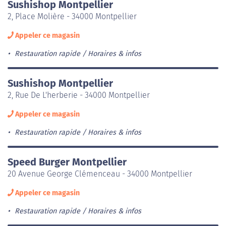
Sushishop Montpellier
2, Place Molière - 34000 Montpellier
Appeler ce magasin
Restauration rapide
Horaires & infos
Sushishop Montpellier
2, Rue De L'herberie - 34000 Montpellier
Appeler ce magasin
Restauration rapide
Horaires & infos
Speed Burger Montpellier
20 Avenue George Clémenceau - 34000 Montpellier
Appeler ce magasin
Restauration rapide
Horaires & infos