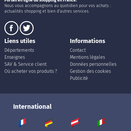
Portail en ligne du shopping en France.
Nous vous accompagnons au quotidien pour vos achats :
actualités shopping et bien d’autres services.
Liens utiles
Informations
Départements
Contact
Enseignes
Mentions légales
SAV & Service client
Données personnelles
Où acheter vos produits ?
Gestion des cookies
Publicité
International