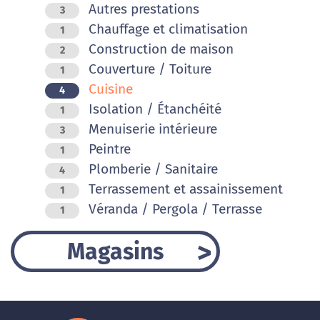
Autres prestations
3
Chauffage et climatisation
1
Construction de maison
2
Couverture / Toiture
1
Cuisine
4
Isolation / Étanchéité
1
Menuiserie intérieure
3
Peintre
1
Plomberie / Sanitaire
4
Terrassement et assainissement
1
Véranda / Pergola / Terrasse
1
Magasins