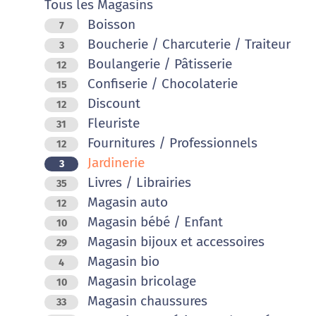
Tous les Magasins
Boisson
7
Boucherie / Charcuterie / Traiteur
3
Boulangerie / Pâtisserie
12
Confiserie / Chocolaterie
15
Discount
12
Fleuriste
31
Fournitures / Professionnels
12
Jardinerie
3
Livres / Librairies
35
Magasin auto
12
Magasin bébé / Enfant
10
Magasin bijoux et accessoires
29
Magasin bio
4
Magasin bricolage
10
Magasin chaussures
33