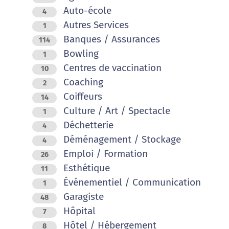
Auto-école
4
Autres Services
1
Banques / Assurances
114
Bowling
1
Centres de vaccination
10
Coaching
2
Coiffeurs
14
Culture / Art / Spectacle
1
Déchetterie
4
Déménagement / Stockage
4
Emploi / Formation
26
Esthétique
11
Événementiel / Communication
1
Garagiste
48
Hôpital
7
Hôtel / Hébergement
8