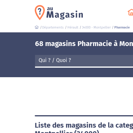
Départements
Hérault
34000 - Montpellier
Pharmacie
68 magasins Pharmacie à Mont
Liste des magasins de la cate