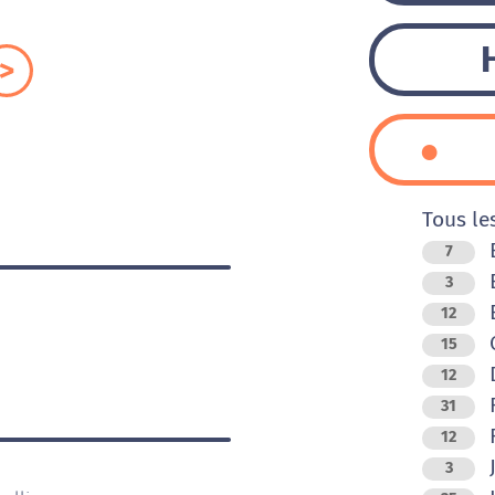
Tous le
7
B
3
B
12
C
15
D
12
F
31
F
12
J
3