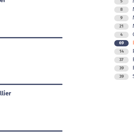
M
5
M
8
9
M
21
O
4
69
P
14
R
37
R
39
39
lier