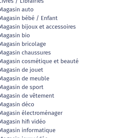
ivres / Librairies
agasin auto
agasin bébé / Enfant
agasin bijoux et accessoires
agasin bio
agasin bricolage
agasin chaussures
agasin cosmétique et beauté
agasin de jouet
agasin de meuble
agasin de sport
agasin de vêtement
Magasin déco
agasin électroménager
agasin hifi vidéo
agasin informatique