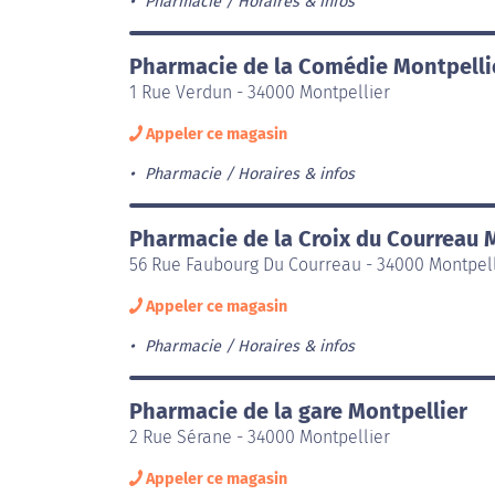
Pharmacie
Horaires & infos
Pharmacie de la Comédie Montpelli
1 Rue Verdun - 34000 Montpellier
Appeler ce magasin
Pharmacie
Horaires & infos
Pharmacie de la Croix du Courreau 
56 Rue Faubourg Du Courreau - 34000 Montpell
Appeler ce magasin
Pharmacie
Horaires & infos
Pharmacie de la gare Montpellier
2 Rue Sérane - 34000 Montpellier
Appeler ce magasin