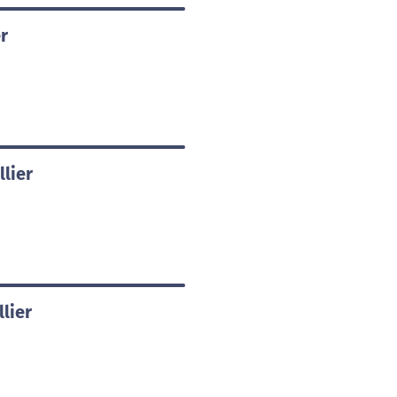
r
lier
lier