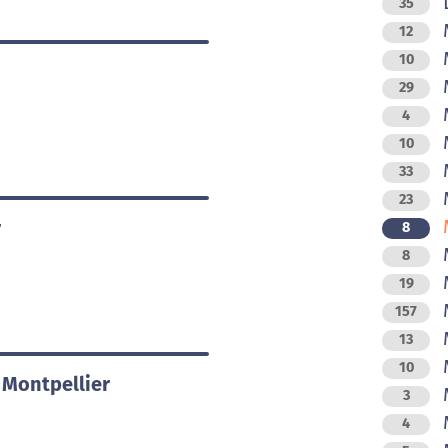
L
35
M
12
M
10
M
29
M
4
M
10
M
33
M
23
M
r
8
M
8
M
19
M
157
13
M
10
Montpellier
M
3
M
4