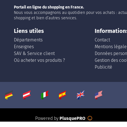
Portail en ligne du shopping en France.
Nous vous accompagnons au quotidien pour vos achats : actua
shopping et bien d’autres services.
Liens utiles
Information
Départements
Contact
Enseignes
Mentions légale
SAV & Service client
Données person
Où acheter vos produits ?
Gestion des coo
Publicité
Powered by
PlusquePRO