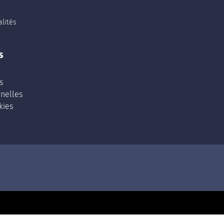
lités
s
s
nelles
kies