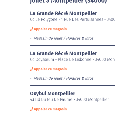
jouet à Montpellier (34000)
La Grande Récré Montpellier
Cc Le Polygone - 1 Rue Des Pertuisannes - 340
Appeler ce magasin
Magasin de jouet
Horaires & infos
La Grande Récré Montpellier
Cc Odysseum - Place De Lisbonne - 34000 Mont
Appeler ce magasin
Magasin de jouet
Horaires & infos
Oxybul Montpellier
43 Bd Du Jeu De Paume - 34000 Montpellier
Appeler ce magasin