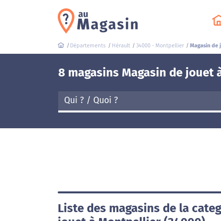
Départements
Hérault
34000 - Montpellier
Magasin de 
8 magasins Magasin de jouet à
Liste des magasins de la cate