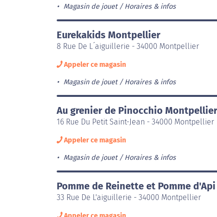
Magasin de jouet
Horaires & infos
Eurekakids Montpellier
8 Rue De L´aiguillerie - 34000 Montpellier
Appeler ce magasin
Magasin de jouet
Horaires & infos
Au grenier de Pinocchio Montpellie
16 Rue Du Petit Saint-Jean - 34000 Montpellier
Appeler ce magasin
Magasin de jouet
Horaires & infos
Pomme de Reinette et Pomme d'Api 
33 Rue De L'aiguillerie - 34000 Montpellier
Appeler ce magasin