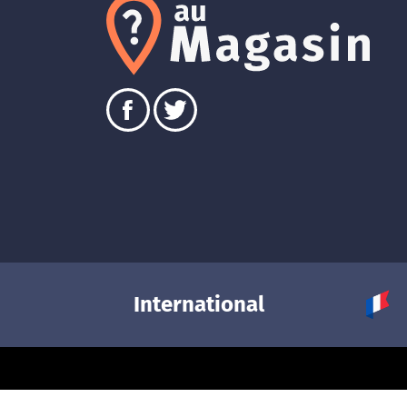
International