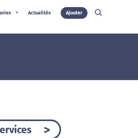
ories
Actualités
Ajouter
ervices