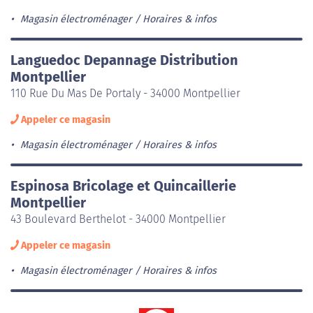
Magasin électroménager
Horaires & infos
Languedoc Depannage Distribution
Montpellier
110 Rue Du Mas De Portaly - 34000 Montpellier
Appeler ce magasin
Magasin électroménager
Horaires & infos
Espinosa Bricolage et Quincaillerie
Montpellier
43 Boulevard Berthelot - 34000 Montpellier
Appeler ce magasin
Magasin électroménager
Horaires & infos