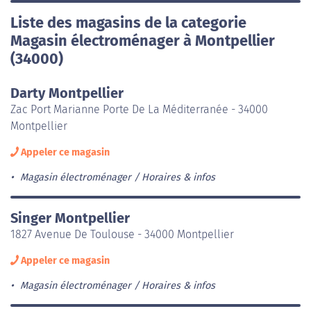
Liste des magasins de la categorie
Magasin électroménager à Montpellier
(34000)
Darty Montpellier
Zac Port Marianne Porte De La Méditerranée - 34000
Montpellier
Appeler ce magasin
Magasin électroménager
Horaires & infos
Singer Montpellier
1827 Avenue De Toulouse - 34000 Montpellier
Appeler ce magasin
Magasin électroménager
Horaires & infos