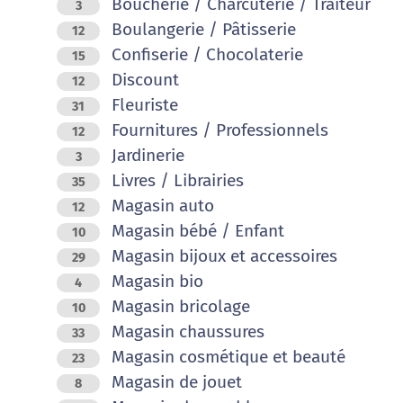
Boucherie / Charcuterie / Traiteur
3
Boulangerie / Pâtisserie
12
Confiserie / Chocolaterie
15
Discount
12
Fleuriste
31
Fournitures / Professionnels
12
Jardinerie
3
Livres / Librairies
35
Magasin auto
12
Magasin bébé / Enfant
10
Magasin bijoux et accessoires
29
Magasin bio
4
Magasin bricolage
10
Magasin chaussures
33
Magasin cosmétique et beauté
23
Magasin de jouet
8