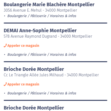
Boulangerie Marie Blachère Montpellier
3056 Avenue E. Mehul - 34000 Montpellier
Boulangerie / Pâtisserie
Horaires & infos
DEMAI Anne-Sophie Montpellier
578 Avenue Raymond Dugrand - 34000 Montpellier
Appeler ce magasin
Boulangerie / Pâtisserie
Horaires & infos
Brioche Dorée Montpellier
Cc Le Triangle Allée Jules Milhaud - 34000 Montpellier
Appeler ce magasin
Boulangerie / Pâtisserie
Horaires & infos
Brioche Dorée Montpellier