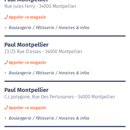
Rue Jules Ferry - 34000 Montpellier
Appeler ce magasin
Boulangerie / Pâtisserie
Horaires & infos
Paul Montpellier
23/25 Rue D'assas - 34000 Montpellier
Appeler ce magasin
Boulangerie / Pâtisserie
Horaires & infos
Paul Montpellier
C.c.polygone, Rue Des Pertuisanes - 34000 Montpellier
Appeler ce magasin
Boulangerie / Pâtisserie
Horaires & infos