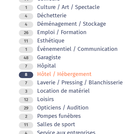
Culture / Art / Spectacle
1
Déchetterie
4
Déménagement / Stockage
4
Emploi / Formation
26
Esthétique
11
Événementiel / Communication
1
Garagiste
48
Hôpital
7
Hôtel / Hébergement
8
Laverie / Pressing / Blanchisserie
7
Location de matériel
3
Loisirs
12
Opticiens / Audition
29
Pompes funèbres
2
Salles de sport
11
Service aux entreprises
4