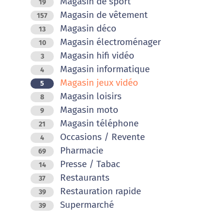
Magasin de sport
19
Magasin de vêtement
157
Magasin déco
13
Magasin électroménager
10
Magasin hifi vidéo
3
Magasin informatique
4
Magasin jeux vidéo
5
Magasin loisirs
8
Magasin moto
9
Magasin téléphone
21
Occasions / Revente
4
Pharmacie
69
Presse / Tabac
14
Restaurants
37
Restauration rapide
39
Supermarché
39