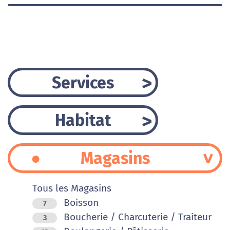
Services
Habitat
Magasins
Tous les Magasins
Boisson
7
Boucherie / Charcuterie / Traiteur
3