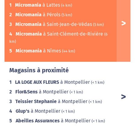
1
Micromania
à Lattes
(4 km)
2
Micromania
à Pérols
(5 km)
3
Micromania
à Saint-Jean-de-Védas
(5 km)
4
Micromania
à Saint-Clément-de-Rivière
(6
km)
5
Micromania
à Nîmes
(44 km)
Magasins à proximité
1
LA LOGE AUX FLEURS
à Montpellier
(< 1 km)
2
Flor&Sens
à Montpellier
(< 1 km)
3
Teissier Stephanie
à Montpellier
(< 1 km)
4
Glup's
à Montpellier
(< 1 km)
5
Abeilles Assurances
à Montpellier
(< 1 km)