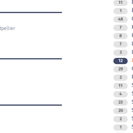
E
11
É
1
G
48
H
7
pellier
H
8
L
7
L
3
L
12
O
29
2
S
11
S
4
S
23
S
20
S
2
S
1