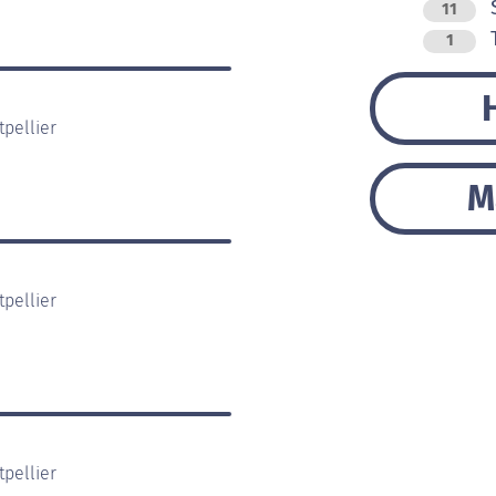
S
11
T
1
pellier
M
pellier
pellier