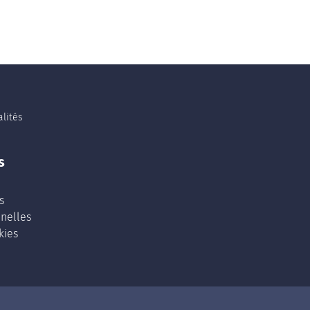
lités
s
s
nelles
kies