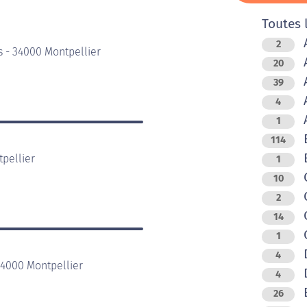
Toutes 
A
2
s - 34000 Montpellier
A
20
A
39
A
4
A
1
B
114
pellier
1
C
10
2
C
14
C
1
D
4
34000 Montpellier
4
E
26