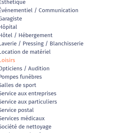
sthétique
vénementiel / Communication
aragiste
ôpital
ôtel / Hébergement
averie / Pressing / Blanchisserie
ocation de matériel
oisirs
pticiens / Audition
Pompes funèbres
alles de sport
ervice aux entreprises
ervice aux particuliers
ervice postal
ervices médicaux
ociété de nettoyage