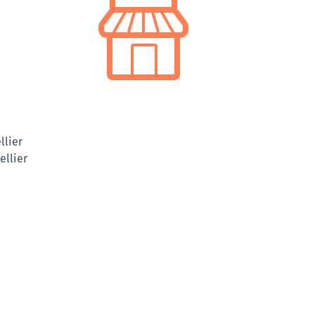
llier
ellier