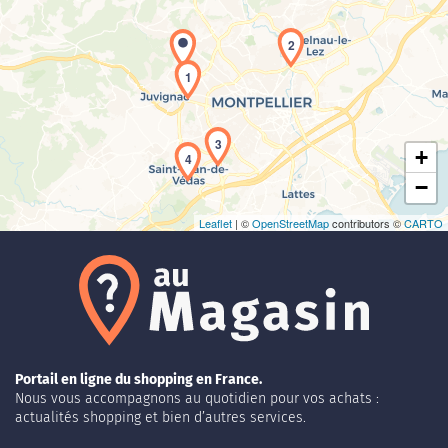
2
Chargement de la carte en cours...
1
3
+
4
−
Leaflet
| ©
OpenStreetMap
contributors ©
CARTO
Portail en ligne du shopping en France.
Nous vous accompagnons au quotidien pour vos achats :
actualités shopping et bien d’autres services.