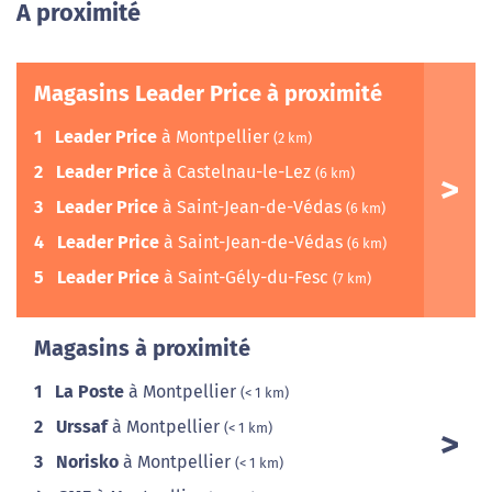
A proximité
Magasins Leader Price à proximité
1
Leader Price
à Montpellier
(2 km)
2
Leader Price
à Castelnau-le-Lez
(6 km)
3
Leader Price
à Saint-Jean-de-Védas
(6 km)
4
Leader Price
à Saint-Jean-de-Védas
(6 km)
5
Leader Price
à Saint-Gély-du-Fesc
(7 km)
Magasins à proximité
1
La Poste
à Montpellier
(< 1 km)
2
Urssaf
à Montpellier
(< 1 km)
3
Norisko
à Montpellier
(< 1 km)