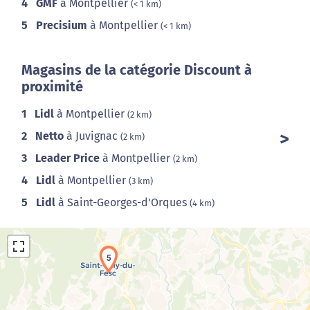
4
GMF
à Montpellier
(< 1 km)
5
Precisium
à Montpellier
(< 1 km)
Magasins de la catégorie Discount à
proximité
1
Lidl
à Montpellier
(2 km)
2
Netto
à Juvignac
(2 km)
3
Leader Price
à Montpellier
(2 km)
4
Lidl
à Montpellier
(3 km)
5
Lidl
à Saint-Georges-d'Orques
(4 km)
5