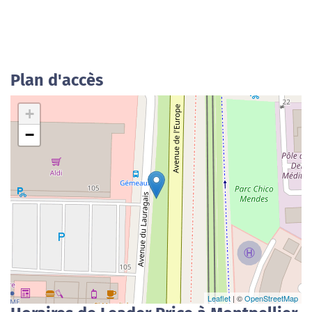
Plan d'accès
+
−
Leaflet
| ©
OpenStreetMap