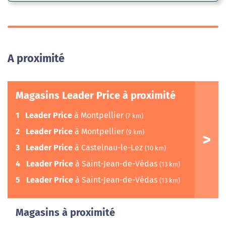
A proximité
Magasins Leader Price à proximité
1
Leader Price
à Montpellier
(7 km)
2
Leader Price
à Montpellier
(9 km)
3
Leader Price
à Castelnau-le-Lez
(10 km)
4
Leader Price
à Saint-Jean-de-Védas
(13 km)
5
Leader Price
à Saint-Jean-de-Védas
(13 km)
Magasins à proximité