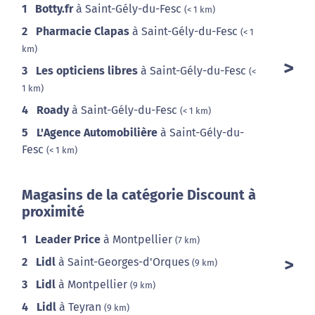
1
Botty.fr
à Saint-Gély-du-Fesc
(< 1 km)
2
Pharmacie Clapas
à Saint-Gély-du-Fesc
(< 1
km)
3
Les opticiens libres
à Saint-Gély-du-Fesc
(<
1 km)
4
Roady
à Saint-Gély-du-Fesc
(< 1 km)
5
L'Agence Automobilière
à Saint-Gély-du-
Fesc
(< 1 km)
Magasins de la catégorie Discount à
proximité
1
Leader Price
à Montpellier
(7 km)
2
Lidl
à Saint-Georges-d'Orques
(9 km)
3
Lidl
à Montpellier
(9 km)
4
Lidl
à Teyran
(9 km)