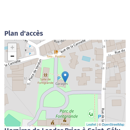
Plan d'accès
+
−
Leaflet
| ©
OpenStreetMap