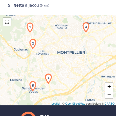
5
Netto
à Jacou
(9 km)
3
1
2
Chargement de la carte en cours...
4
5
+
−
Leaflet
| ©
OpenStreetMap
contributors ©
CARTO