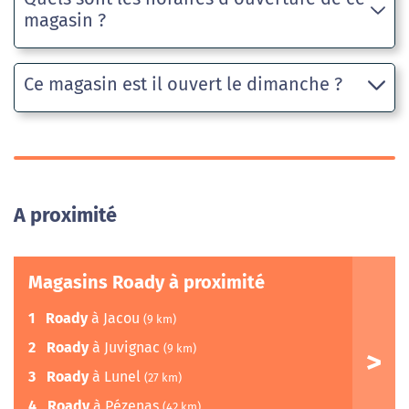
magasin ?
Ce magasin est il ouvert le dimanche ?
A proximité
Magasins Roady à proximité
1
Roady
à Jacou
(9 km)
2
Roady
à Juvignac
(9 km)
3
Roady
à Lunel
(27 km)
4
Roady
à Pézenas
(42 km)