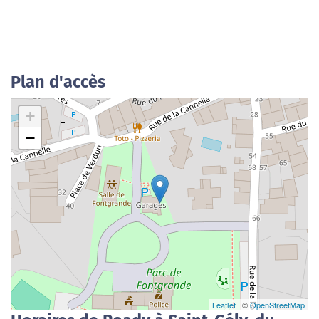
Plan d'accès
+
−
Leaflet
| ©
OpenStreetMap