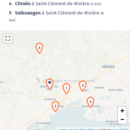
4
Citroën
à Saint-Clément-de-Rivière
(4 km)
5
Volkswagen
à Saint-Clément-de-Rivière
(6
km)
4
Chargement de la carte en cours...
3
1
5
2
+
−
Leaflet
| ©
OpenStreetMap
contributors ©
CARTO