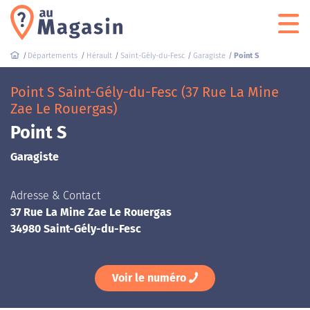
Départements
Hérault
Saint-Gély-du-Fesc
Garagiste
Point S
Point S Saint-Gély-du-Fesc (37 Rue La Mine
Zae Le Rouergas)
Point S
Garagiste
Adresse & Contact
37 Rue La Mine Zae Le Rouergas
34980 Saint-Gély-du-Fesc
Voir le numéro