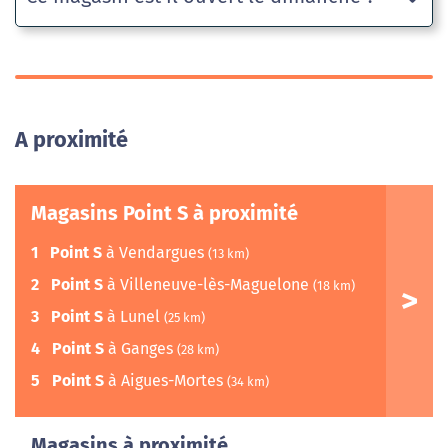
A proximité
Magasins Point S à proximité
1
Point S
à Vendargues
(13 km)
2
Point S
à Villeneuve-lès-Maguelone
(18 km)
3
Point S
à Lunel
(25 km)
4
Point S
à Ganges
(28 km)
5
Point S
à Aigues-Mortes
(34 km)
Magasins à proximité