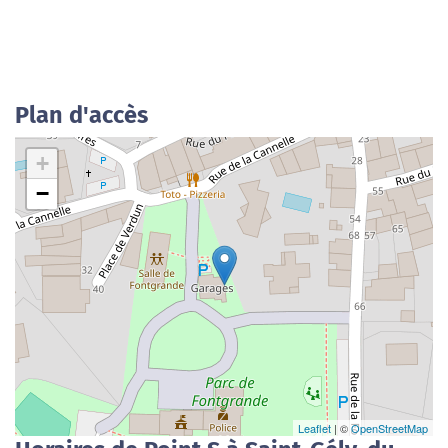
Plan d'accès
+
−
Leaflet
| ©
OpenStreetMap