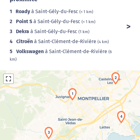
1
Roady
à Saint-Gély-du-Fesc
(< 1 km)
2
Point S
à Saint-Gély-du-Fesc
(< 1 km)
3
Dekra
à Saint-Gély-du-Fesc
(1 km)
4
Citroën
à Saint-Clément-de-Rivière
(4 km)
5
Volkswagen
à Saint-Clément-de-Rivière
(6
km)
2
1
4
Chargement de la carte en cours...
3