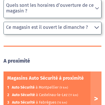
Quels sont les horaires d’ouverture de ce
magasin ?
Ce magasin est il ouvert le dimanche ?
A proximité
Magasins Auto Sécurité à proximité
1
Auto Sécurité
à Montpellier
(9 km)
2
Auto Sécurité
à Castelnau-le-Lez
(11 km)
3
Auto Sécurité
à Fabrègues
(16 km)