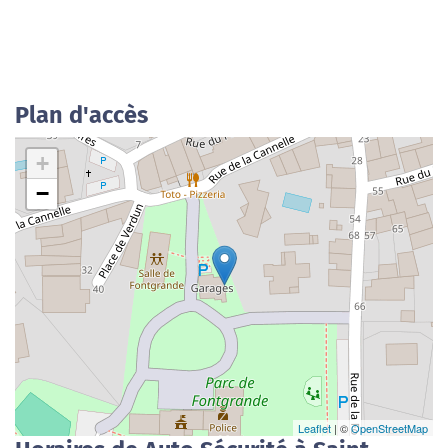
Plan d'accès
+
−
Leaflet
| ©
OpenStreetMap