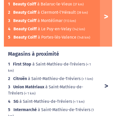
1
Beauty Coiff
à Balaruc-le-Vieux
(37 km)
2
Beauty Coiff
à Clermont-l'Hérault
(39 km)
3
Beauty Coiff
à Montélimar
(113 km)
4
Beauty Coiff
à Le Puy-en-Velay
(142 km)
5
Beauty Coiff
à Portes-lès-Valence
(148 km)
Magasins à proximité
1
First Stop
à Saint-Mathieu-de-Tréviers
(< 1
km)
2
Citroën
à Saint-Mathieu-de-Tréviers
(< 1 km)
3
Union Matériaux
à Saint-Mathieu-de-
Tréviers
(< 1 km)
4
SG
à Saint-Mathieu-de-Tréviers
(< 1 km)
5
Intermarché
à Saint-Mathieu-de-Tréviers
(1