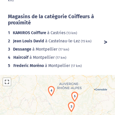
km)
Magasins de la catégorie Coiffeurs à
proximité
1
KAMIROS Coiffure
à Castries
(13 km)
2
Jean Louis David
à Castelnau-le-Lez
(15 km)
3
Dessange
à Montpellier
(17 km)
4
Haircoif
à Montpellier
(17 km)
5
Frederic Moréno
à Montpellier
(17 km)
4
5
3