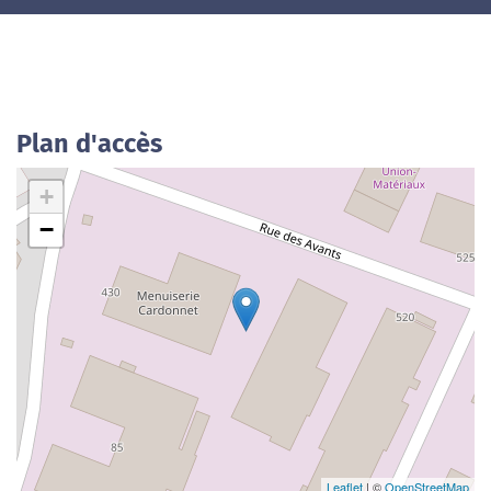
Plan d'accès
+
−
Leaflet
| ©
OpenStreetMap