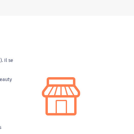
. Il se
Beauty
s