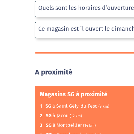
Quels sont les horaires d’ouvertur
Ce magasin est il ouvert le dimanc
A proximité
Magasins SG à proximité
1
SG
à Saint-Gély-du-Fesc
(9 km)
2
SG
à Jacou
(12 km)
3
SG
à Montpellier
(14 km)