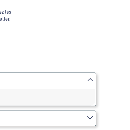
ez les
ller.