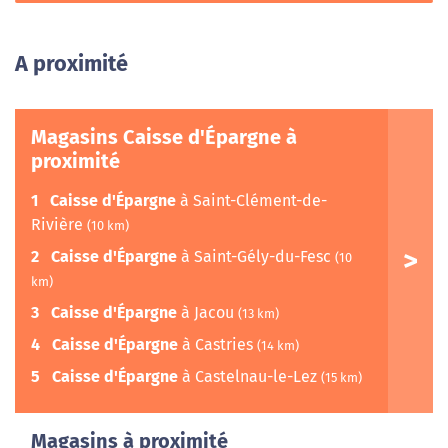
A proximité
Magasins Caisse d'Épargne à
proximité
1
Caisse d'Épargne
à Saint-Clément-de-
Rivière
(10 km)
2
Caisse d'Épargne
à Saint-Gély-du-Fesc
(10
km)
3
Caisse d'Épargne
à Jacou
(13 km)
4
Caisse d'Épargne
à Castries
(14 km)
5
Caisse d'Épargne
à Castelnau-le-Lez
(15 km)
Magasins à proximité