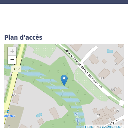
Plan d'accès
+
−
Leaflet
| ©
OpenStreetMap