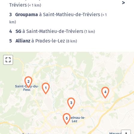
Tréviers
(< 1 km)
3
Groupama
à Saint-Mathieu-de-Tréviers
(< 1
km)
4
SG
à Saint-Mathieu-de-Tréviers
(1 km)
5
Allianz
à Prades-le-Lez
(8 km)
2
1
4
3
Chargement de la carte en cours...
5