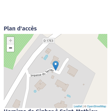
Plan d'accès
+
−
Leaflet
| ©
OpenStreetMap