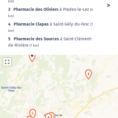
km)
3
Pharmacie des Oliviers
à Prades-le-Lez
(6
km)
4
Pharmacie Clapas
à Saint-Gély-du-Fesc
(7
km)
5
Pharmacie des Sources
à Saint-Clément-
de-Rivière
(7 km)
2
Chargement de la carte en cours...
1
5
4