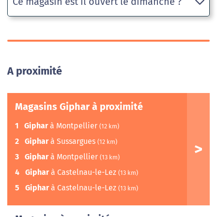
Ce magasin est il ouvert le dimanche ?
A proximité
Magasins Giphar à proximité
1
Giphar
à Montpellier
(12 km)
2
Giphar
à Sussargues
(12 km)
3
Giphar
à Montpellier
(13 km)
4
Giphar
à Castelnau-le-Lez
(13 km)
5
Giphar
à Castelnau-le-Lez
(13 km)