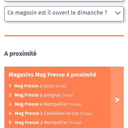
Ce magasin est il ouvert le dimanche ?
A proximité
Magasins Mag Presse à proximité
1
Mag Presse
à Jacou
(9 km)
2
Mag Presse
à Juvignac
(9 km)
3
Mag Presse
à Montpellier
(10 km)
4
Mag Presse
à Castelnau-le-Lez
(11 km)
5
Mag Presse
à Montpellier
(11 km)