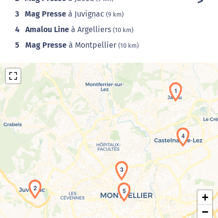
3
Mag Presse
à Juvignac
(9 km)
4
Amalou Line
à Argelliers
(10 km)
5
Mag Presse
à Montpellier
(10 km)
1
4
Chargement de la carte en cours...
3
2
5
+
−