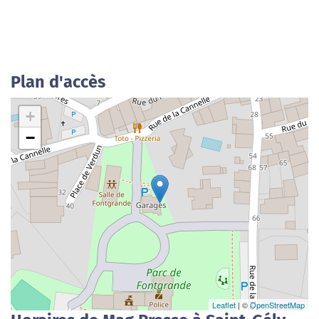
Plan d'accès
+
−
Leaflet
| ©
OpenStreetMap