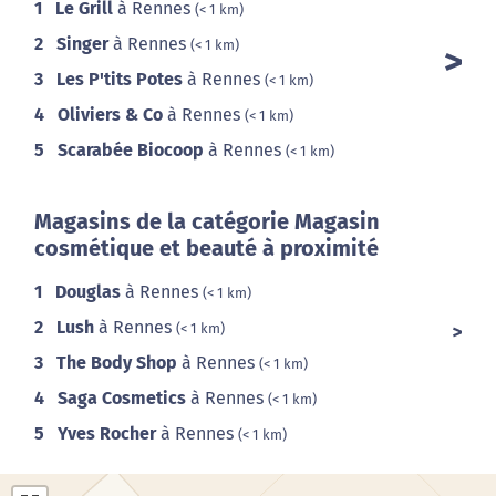
1
Le Grill
à Rennes
(< 1 km)
2
Singer
à Rennes
(< 1 km)
3
Les P'tits Potes
à Rennes
(< 1 km)
4
Oliviers & Co
à Rennes
(< 1 km)
5
Scarabée Biocoop
à Rennes
(< 1 km)
Magasins de la catégorie Magasin
cosmétique et beauté à proximité
1
Douglas
à Rennes
(< 1 km)
2
Lush
à Rennes
(< 1 km)
3
The Body Shop
à Rennes
(< 1 km)
4
Saga Cosmetics
à Rennes
(< 1 km)
5
Yves Rocher
à Rennes
(< 1 km)