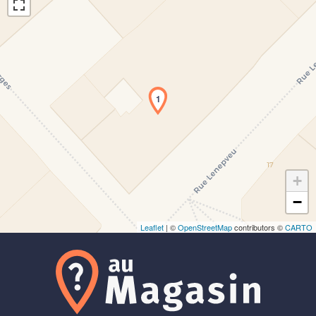
1
Chargement de la carte en cours...
+
−
Leaflet
| ©
OpenStreetMap
contributors ©
CARTO