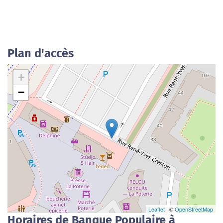
Plan d'accès
+
−
Leaflet
| ©
OpenStreetMap
Horaires de Banque Populaire à