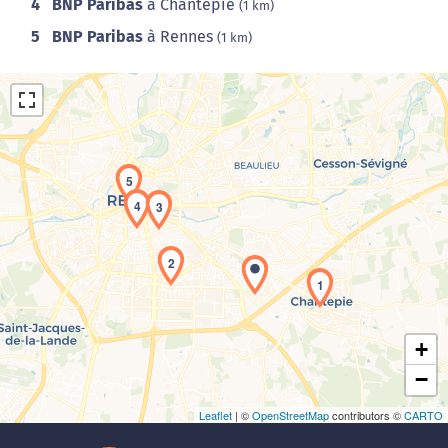
4
BNP Paribas
à Chantepie
(1 km)
5
BNP Paribas
à Rennes
(1 km)
5
4
3
Chargement de la carte en cours...
2
1
+
−
Leaflet
| ©
OpenStreetMap
contributors ©
CARTO