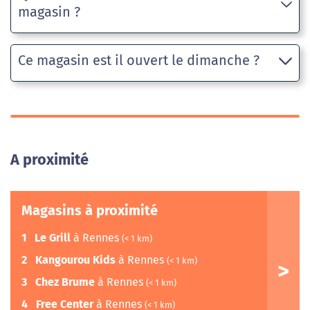
magasin ?
Ce magasin est il ouvert le dimanche ?
A proximité
Magasins à proximité
1
Le Grill
à Rennes
(< 1 km)
2
Kangourou Kids
à Rennes
(< 1 km)
3
Chez Brume
à Rennes
(< 1 km)
4
Free Center
à Rennes
(< 1 km)