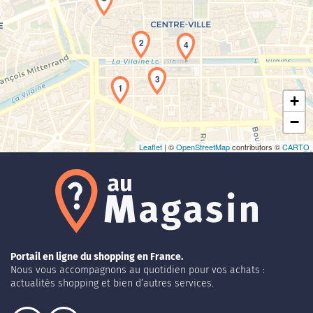
Chargement de la carte en cours...
2
4
3
1
+
−
Leaflet
| ©
OpenStreetMap
contributors ©
CARTO
Portail en ligne du shopping en France.
Nous vous accompagnons au quotidien pour vos achats :
actualités shopping et bien d’autres services.