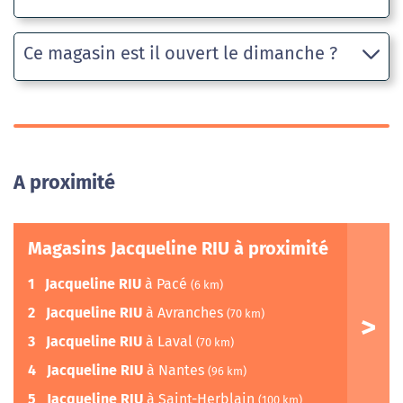
Ce magasin est il ouvert le dimanche ?
A proximité
Magasins Jacqueline RIU à proximité
1
Jacqueline RIU
à Pacé
(6 km)
2
Jacqueline RIU
à Avranches
(70 km)
3
Jacqueline RIU
à Laval
(70 km)
4
Jacqueline RIU
à Nantes
(96 km)
5
Jacqueline RIU
à Saint-Herblain
(100 km)