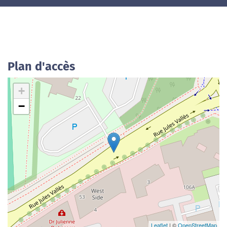
Plan d'accès
+
−
Leaflet
| ©
OpenStreetMap