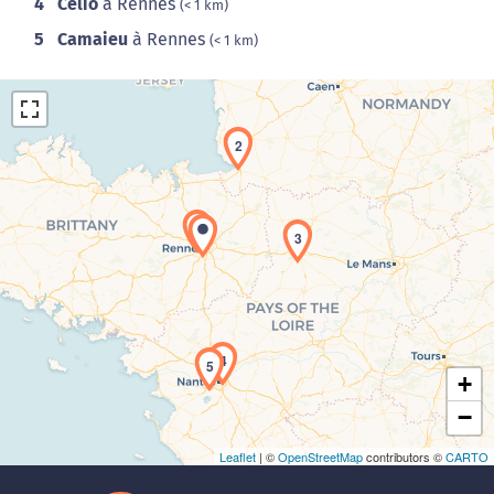
4
Celio
à Rennes
(< 1 km)
5
Camaieu
à Rennes
(< 1 km)
2
1
3
Chargement de la carte en cours...
4
5
+
−
Leaflet
| ©
OpenStreetMap
contributors ©
CARTO