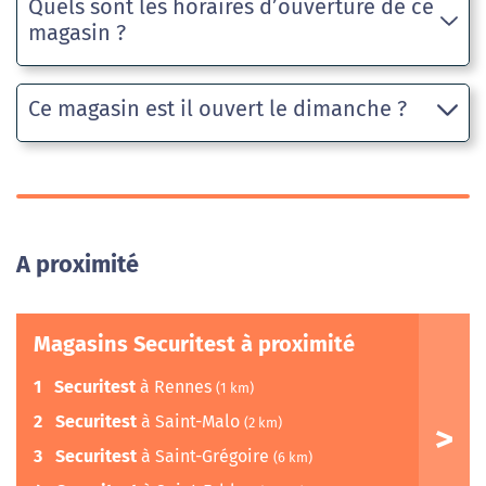
Quels sont les horaires d’ouverture de ce
magasin ?
Ce magasin est il ouvert le dimanche ?
A proximité
Magasins Securitest à proximité
1
Securitest
à Rennes
(1 km)
2
Securitest
à Saint-Malo
(2 km)
3
Securitest
à Saint-Grégoire
(6 km)