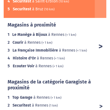
4
Securitest
à Saint-Erblon
(10 km)
5
Securitest
à Bruz
(10 km)
Magasins à proximité
1
Le Manège à Bijoux
à Rennes
(< 1 km)
2
Courir
à Rennes
(< 1 km)
3
La Française Immobilière
à Rennes
(< 1 km)
4
Histoire d'Or
à Rennes
(< 1 km)
5
Ecouter Voir
à Rennes
(< 1 km)
Magasins de la catégorie Garagiste à
proximité
1
Top Garage
à Rennes
(< 1 km)
2
Securitest
à Rennes
(1 km)