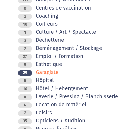
112
Centres de vaccination
8
Coaching
2
Coiffeurs
18
Culture / Art / Spectacle
1
Déchetterie
3
Déménagement / Stockage
7
Emploi / Formation
27
Esthétique
9
Garagiste
29
Hôpital
6
Hôtel / Hébergement
10
Laverie / Pressing / Blanchisserie
4
Location de matériel
4
Loisirs
2
Opticiens / Audition
35
Pompes funèbres