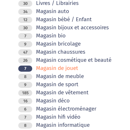
Livres / Librairies
30
Magasin auto
34
Magasin bébé / Enfant
12
Magasin bijoux et accessoires
30
Magasin bio
7
Magasin bricolage
9
Magasin chaussures
47
Magasin cosmétique et beauté
26
Magasin de jouet
7
Magasin de meuble
8
Magasin de sport
9
Magasin de vêtement
185
Magasin déco
16
Magasin électroménager
6
Magasin hifi vidéo
7
Magasin informatique
8