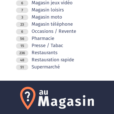
Magasin jeux vidéo
6
Magasin loisirs
7
Magasin moto
3
Magasin téléphone
23
Occasions / Revente
6
Pharmacie
56
Presse / Tabac
15
Restaurants
236
Restauration rapide
48
Supermarché
51