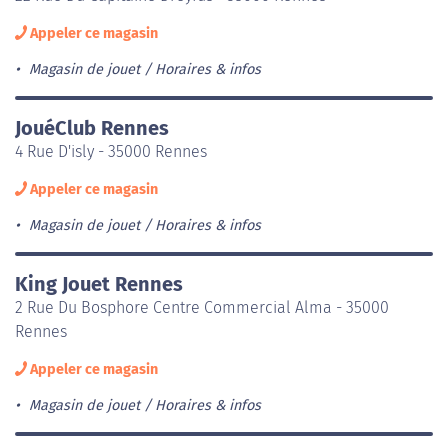
Appeler ce magasin
Magasin de jouet
Horaires & infos
JouéClub Rennes
4 Rue D'isly - 35000 Rennes
Appeler ce magasin
Magasin de jouet
Horaires & infos
King Jouet Rennes
2 Rue Du Bosphore Centre Commercial Alma - 35000
Rennes
Appeler ce magasin
Magasin de jouet
Horaires & infos