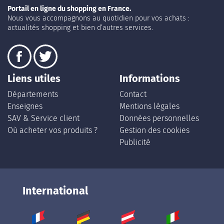
Portail en ligne du shopping en France.
Nous vous accompagnons au quotidien pour vos achats :
actualités shopping et bien d’autres services.
Liens utiles
Informations
Départements
Contact
Enseignes
Mentions légales
SAV & Service client
Données personnelles
Où acheter vos produits ?
Gestion des cookies
Publicité
International