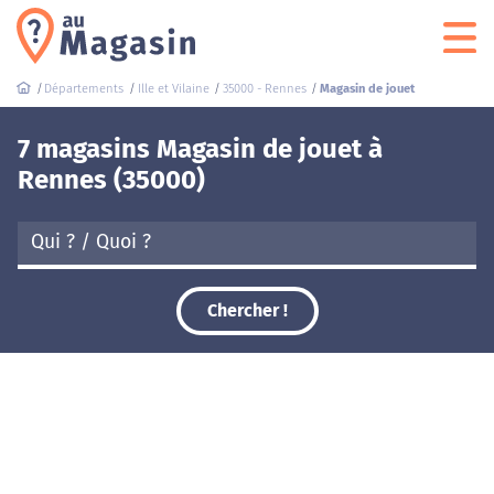
Départements
Ille et Vilaine
35000 - Rennes
Magasin de jouet
7 magasins Magasin de jouet à
Rennes (35000)
Chercher !