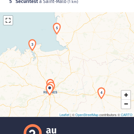
5
Securitest
à Saint-Malo
(1 km)
5
3
Chargement de la carte en cours...
2
1
4
+
−
Leaflet
| ©
OpenStreetMap
contributors ©
CARTO