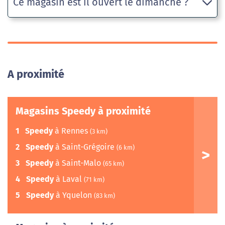
Ce magasin est il ouvert le dimanche ?
A proximité
Magasins Speedy à proximité
1
Speedy
à Rennes
(3 km)
2
Speedy
à Saint-Grégoire
(6 km)
3
Speedy
à Saint-Malo
(65 km)
4
Speedy
à Laval
(71 km)
5
Speedy
à Yquelon
(83 km)