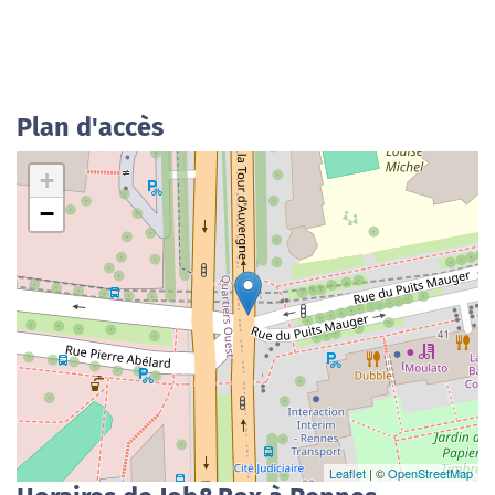
Plan d'accès
+
−
Leaflet
| ©
OpenStreetMap