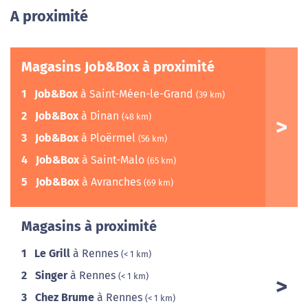
A proximité
Magasins Job&Box à proximité
1
Job&Box
à Saint-Méen-le-Grand
(39 km)
2
Job&Box
à Dinan
(48 km)
3
Job&Box
à Ploërmel
(56 km)
4
Job&Box
à Saint-Malo
(65 km)
5
Job&Box
à Avranches
(69 km)
Magasins à proximité
1
Le Grill
à Rennes
(< 1 km)
2
Singer
à Rennes
(< 1 km)
3
Chez Brume
à Rennes
(< 1 km)