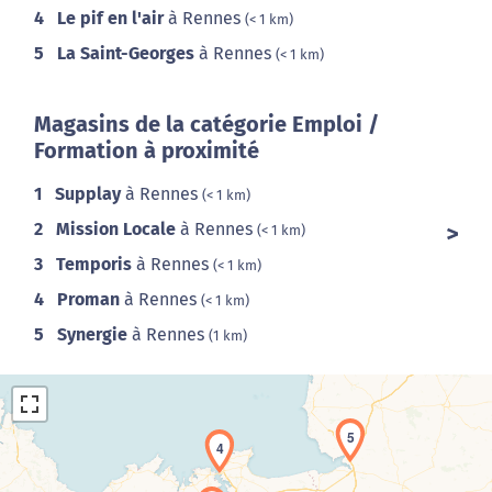
4
Le pif en l'air
à Rennes
(< 1 km)
5
La Saint-Georges
à Rennes
(< 1 km)
Magasins de la catégorie Emploi /
Formation à proximité
1
Supplay
à Rennes
(< 1 km)
2
Mission Locale
à Rennes
(< 1 km)
3
Temporis
à Rennes
(< 1 km)
4
Proman
à Rennes
(< 1 km)
5
Synergie
à Rennes
(1 km)
5
4