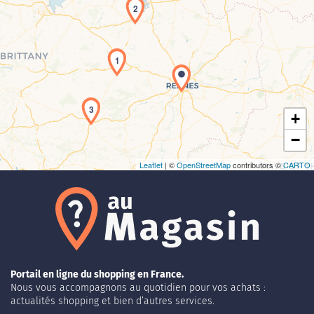
2
Chargement de la carte en cours...
1
3
+
−
Leaflet
| ©
OpenStreetMap
contributors ©
CARTO
Portail en ligne du shopping en France.
Nous vous accompagnons au quotidien pour vos achats :
actualités shopping et bien d’autres services.