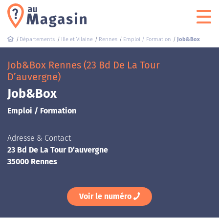
Départements
Ille et Vilaine
Rennes
Emploi / Formation
Job&Box
Job&Box Rennes (23 Bd De La Tour
D’auvergne)
Job&Box
Emploi / Formation
Adresse & Contact
23 Bd De La Tour D’auvergne
35000 Rennes
Voir le numéro