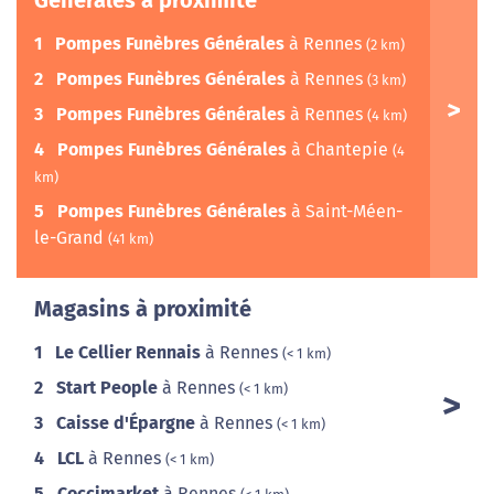
Générales à proximité
1
Pompes Funèbres Générales
à Rennes
(2 km)
2
Pompes Funèbres Générales
à Rennes
(3 km)
3
Pompes Funèbres Générales
à Rennes
(4 km)
4
Pompes Funèbres Générales
à Chantepie
(4
km)
5
Pompes Funèbres Générales
à Saint-Méen-
le-Grand
(41 km)
Magasins à proximité
1
Le Cellier Rennais
à Rennes
(< 1 km)
2
Start People
à Rennes
(< 1 km)
3
Caisse d'Épargne
à Rennes
(< 1 km)
4
LCL
à Rennes
(< 1 km)
5
Coccimarket
à Rennes