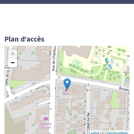
Plan d'accès
+
−
Leaflet
| ©
OpenStreetMap