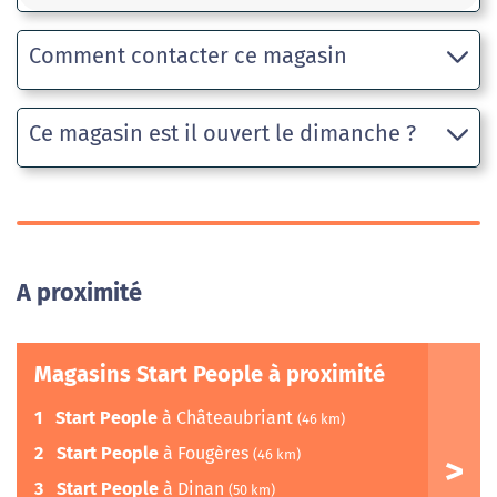
Comment contacter ce magasin
Ce magasin est il ouvert le dimanche ?
A proximité
Magasins Start People à proximité
1
Start People
à Châteaubriant
(46 km)
2
Start People
à Fougères
(46 km)
3
Start People
à Dinan
(50 km)