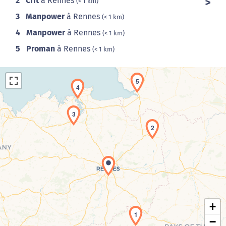
2
Crit
à Rennes
(< 1 km)
3
Manpower
à Rennes
(< 1 km)
4
Manpower
à Rennes
(< 1 km)
5
Proman
à Rennes
(< 1 km)
5
4
3
2
Chargement de la carte en cours...
+
1
−