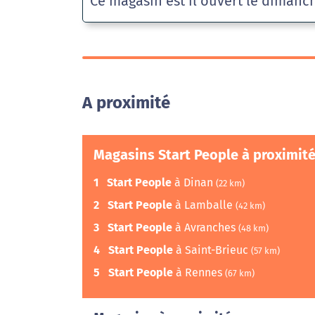
Ce magasin est il ouvert le dimanc
A proximité
Magasins Start People à proximit
1
Start People
à Dinan
(22 km)
2
Start People
à Lamballe
(42 km)
3
Start People
à Avranches
(48 km)
4
Start People
à Saint-Brieuc
(57 km)
5
Start People
à Rennes
(67 km)