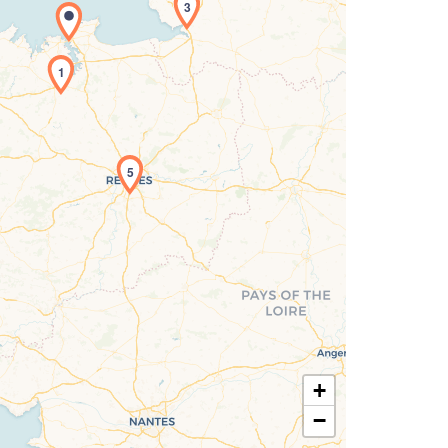
3
1
rgement de la carte en cours...
5
+
−