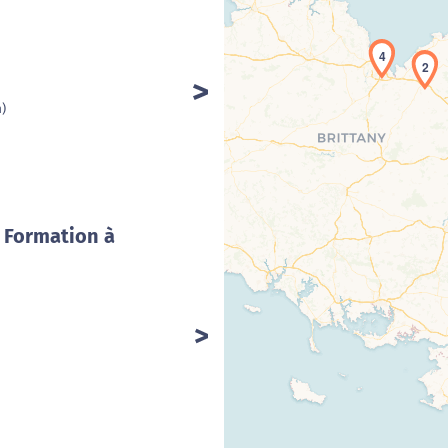
4
2
Cha
m)
/ Formation à