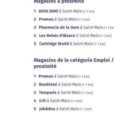
Magasins à proximité
1
ASSU 2000
à Saint-Malo
(< 1 km)
2
Proman
à Saint-Malo
(< 1 km)
3
Pharmacie de la Gare
à Saint-Malo
(< 1 k
4
Les Relais d'Alsace
à Saint-Malo
(< 1 km)
5
Cartridge World
à Saint-Malo
(< 1 km)
Magasins de la catégorie Emploi 
proximité
1
Proman
à Saint-Malo
(< 1 km)
2
Randstad
à Saint-Malo
(< 1 km)
3
Temporis
à Saint-Malo
(< 1 km)
4
Crit
à Saint-Malo
(< 1 km)
5
Job&Box
à Saint-Malo
(< 1 km)