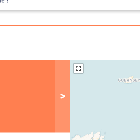
he ?
é