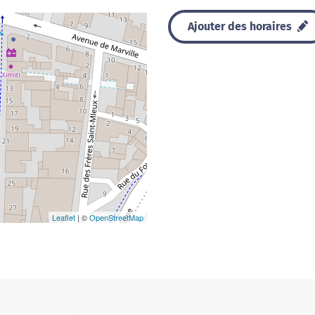
Ajouter des horaires
Leaflet
| ©
OpenStreetMap