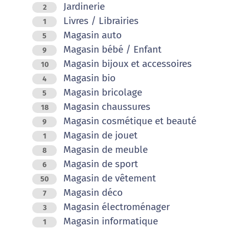
Jardinerie
2
Livres / Librairies
1
Magasin auto
5
Magasin bébé / Enfant
9
Magasin bijoux et accessoires
10
Magasin bio
4
Magasin bricolage
5
Magasin chaussures
18
Magasin cosmétique et beauté
9
Magasin de jouet
1
Magasin de meuble
8
Magasin de sport
6
Magasin de vêtement
50
Magasin déco
7
Magasin électroménager
3
Magasin informatique
1