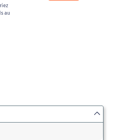
riez
ds au