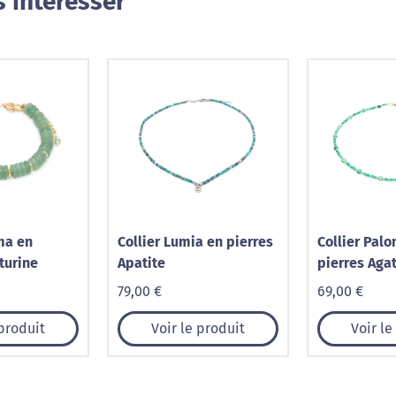
 intéresser
ma en
Collier Lumia en pierres
Collier Pal
turine
Apatite
pierres Aga
79,00 €
69,00 €
 produit
Voir le produit
Voir le