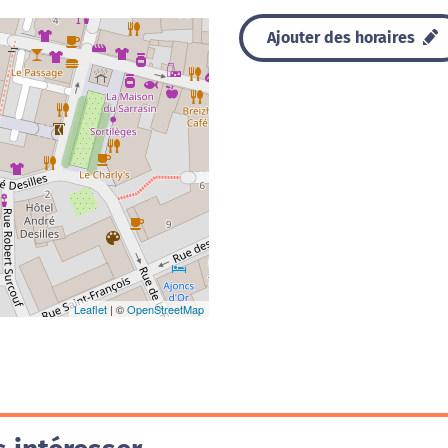
Ajouter des horaires
Leaflet
| ©
OpenStreetMap