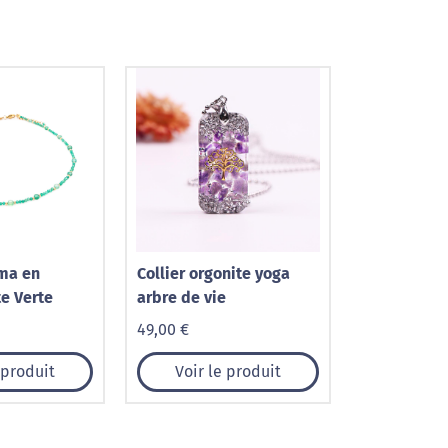
oma en
Collier orgonite yoga
te Verte
arbre de vie
49,00 €
 produit
Voir le produit